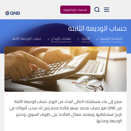
Arama
الخدمات الإلكترونية
حساب الوديعة الثابتة
الصفحة الرئيسية
الأفراد
منتجات الإيداع
حساب الوديعة الثابتة
سارع إلى بناء مستقبلك المالي ابتداء من اليوم. حساب الوديعة الثابتة
من
QNB
هو حساب مجمد بسعر فائدة مميز يتيح لك سحب أموالك في
تاريخ استحقاقها. ويعتمد معدّل الفائدة على ظروف السوق، وحجم
الوديعة ومدتها.