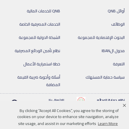
أوائل QNB
QNB للخدمات المالية
الوظائف
الخدمات المصرفية الخاصة
البحوث الإقتصادية للمجموعة
الشبكة الدولية للمجموعة
محول الIBAN
نظام تأمين الودائع المصرفية
التعرفة
خطة استمرارية الأعمال
سياسة حماية المستهلك
أسئلة وأجوبة ضريبة القيمة
المضافة
نظام حماية الودائع
للإتصال بنا
By clicking “Accept All Cookies”, you agree to the storing of
cookies on your device to enhance site navigation, analyze
site usage, and assist in our marketing efforts
Learn More
Linkedin
Instagram
facebook
twitter
youtube