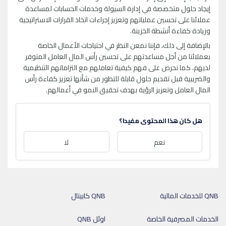
إيجاد حلول متخصصة في إدارة السيولة وخدمات الحسابات لمساعدة
عملائنا على تحسين عملياتهم وتعزيز إجراءات اتخاذ القرارات الاستراتيجية
وزيادة كفاءة أنشطة الخزينة.
بالإضافة إلى ذلك، فإننا نمعن النظر في احتياجات الأعمال الخاصة
بعملائنا من أجل مساعدتهم على تحسين رأس المال العامل المتوفر
لديهم، كما نحرص على فهم كيفية تعاملهم مع التزاماتهم التنظيمية
والضريبية قبل تقديم حلول قابلة للتطور من شأنها تعزيز كفاءة رأس
المال العامل وتعزيز الرؤية بهدف تحقيق النمو في أعمالهم.
هل كان هذا المحتوى مفيدا؟
نعم
لا
QNB للخدمات المالية
QNB كابيتال
الخدمات المصرفية الخاصة
اوئل QNB