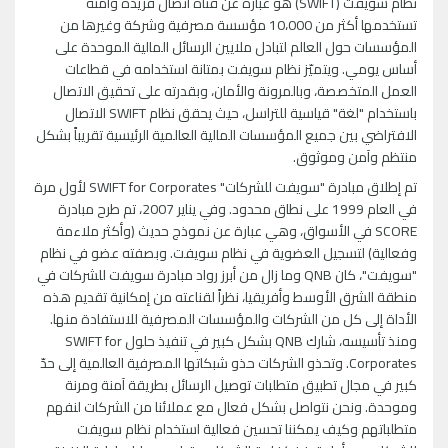
نظام سويفت (SWIFT) هو عبارة عن قناة اتصال فريدة وآمنة
تستخدمها أكثر من 10،000 مؤسسة مصرفية وشركة وغيرها من
المؤسسات حول العالم لتبادل ملايين الرسائل المالية الموحدة على
أساس يومي. ويتميّز نظام سويفت بمتانة استخدامه في قطاعات
العمل المتخصصة، وبالمرونة والأمان، وبقدرته على تحقيق الاتصال
باستخدام "لغة" قياسية للتراسل، حيث يحقق نظام SWIFT الاتصال
الافتراضي بين جميع المؤسسات المالية العالمية الرئيسية تقريباً بشكل
منتظم وآمن وموثوق.
تم إطلاق مبادرة "سويفت للشركات" SWIFT for Corporates لأول مرة
في العام 1999 على نطاق محدود. وفي يناير 2007، تم طرح مبادرة
SCORE في الأسواق، وهي عبارة عن نموذج حديث (وأكثر ملاءمة
وفعالية) لتسجيل العضوية في نظام سويفت. وبصفته عضو في نظام
"سويفت"، كان QNB وما زال من أبرز رواد مبادرة سويفت للشركات في
منطقة الشرق الأوسط وأفريقيا، نظراً لقناعته من إمكانية تقديم هذه
الأداة إلى كل من الشركات والمؤسسات المصرفية للاستفادة منها.
ومنذ تأسيسه، شارك QNB بشكل كبير في تنفيذ حلول SWIFT for
Corporates. وتحذو الشركات حذو شبكاتها المصرفية العالمية إلى حدّ
كبير في مجال تطبيق متطلبات توصيل الرسائل بطريقة آمنة ومرنة
وموحدة. ونحن نتواصل بشكل فعال مع عملائنا من الشركات لنفهم
متطلباتهم وكيف يمكننا تحسين فعالية استخدام نظام سويفت