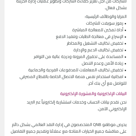
للشركات من أجل تعزيز كفاءة الشركات وتطوير عمليات إدارة الخزينة
بشكل فعال.
المزايا والوظائف الرئيسية:
• رموز سويفت للشركات
• أداة تمكين للمعالجة المباشرة
• الإسراع في معالجة الطلبات وتنفيذ الدفع
• تخفيض تكاليف التشغيل والمخاطر
• تخفيض تكاليف الدعم والإدارة
• المساعدة على تحقيق المرونة ودرجة عالية من التوافر
• زيادة الأمن وعدم التنصل
• تخفيض تكاليف المعاملات للمدفوعات الفردية والجماعية
• امكانية استخدام نفس منصة الاتصال الخاصة بالقطاع المصرفي
للتواصل مع أي بنك آخر.
البيانات الإلكترونية والمشورة الإلكترونية
نحن نقدم بيانات الحساب وخدمات استشارية إلكترونياً عبر البريد
الإلكتروني الآمن.
يحرص موظفو QNB المتخصصون في إدارة النقد العالمي بشكل دائم
على مناقشة جميع الخيارات المتاحة مع عملائنا وتقديم جميع التفاصيل