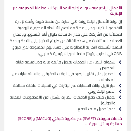
الأعمال الإلكترونية - بوابة إدارة النقد للشركات، وحلولنا المصرفية عبر
الإنترنت
إن بوابة الأعمال الإلكترونية هي عبارة عن منصة قوية وآمنة لإدارة
النقد عبر الانترنت وهي مصمّمة لدعم الأنشطة المصرفية اليومية
لعملائنا من الشركات على مدار 24 ساعة طوال أيام الأسبوع. وبإمكان
العملاء الاستفادة من هذه القناة عن طريق الدخول إلى نافذة واحدة
لتنفيذ الأنشطة التجارية المطلوبة على حساباتهم المفتوحة لدى فروع
QNB في الخارج. وتوفرّ منصتنا ميزات رئيسية كما يلي:
سهولة التنقل عبر الخدمات بفضل قائمة مرنة وديناميكية قابلة
للتخصيص
الحصول على تقارير الرصيد في الوقت الحقيقي والاستفسارات عن
المعاملات
خيار تنزيل بيانات الحسابات عبر الإنترنت في تنسيقات ملفات مختلفة
الدفع الإلكتروني
تحميل ملف دفع الدفعات الكبيرة بشكل آمن (المدفوعات المحلية
والدولية)
دعم تحميل ملف الدفع
خدمات سويفت (SWIFT) عبر عضوية شبكتي (MACUG) و(SCORE) –
معالجة رسائل سويفت