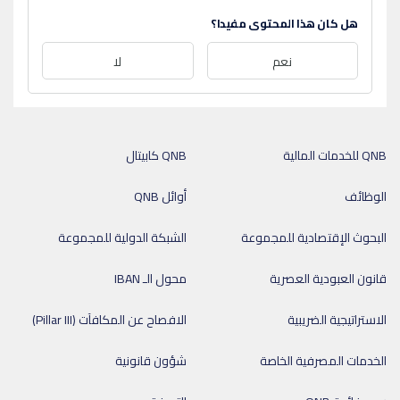
هل كان هذا المحتوى مفيدا؟
نعم
لا
QNB للخدمات المالية
QNB كابيتال
الوظائف
أوائل QNB
البحوث الإقتصادية للمجموعة
الشبكة الدولية للمجموعة
قانون العبودية العصرية
محول الـ IBAN
الاستراتيجية الضريبية
الافصاح عن المكافآت (Pillar III)
الخدمات المصرفية الخاصة
شؤون قانونية