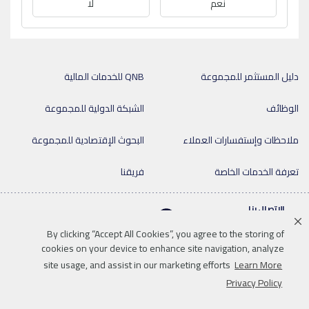
نعم
لا
دليل المستثمر للمجموعة
QNB للخدمات المالية
الوظائف
الشبكة الدولية للمجموعة
ملاحظات وإستفسارات العملاء
البحوث الإقتصادية للمجموعة
تعرفة الخدمات الخاصة
فريقنا
الاتصال بنا
7744 4440 (974)+
By clicking “Accept All Cookies”, you agree to the storing of
cookies on your device to enhance site navigation, analyze
site usage, and assist in our marketing efforts
Learn More
Linkedin
Instagram
facebook
Whatsapp
twitter
youtube
Privacy Policy
اخلاء المسؤولية
سياسة الخصوصية
خريطة الموقع
الاتصال بنا