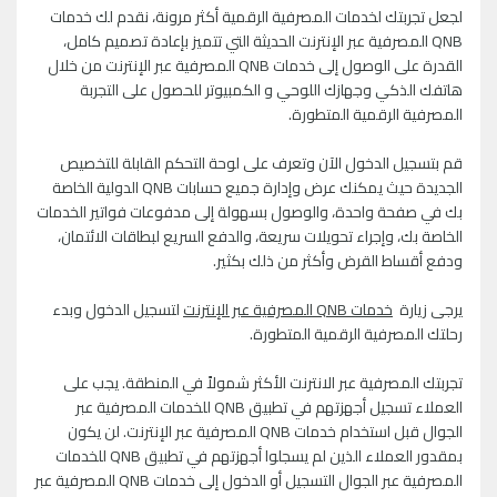
لجعل تجربتك لخدمات المصرفية الرقمية أكثر مرونة، نقدم لك خدمات
QNB المصرفية عبر الإنترنت الحديثة التي تتميز بإعادة تصميم كامل،
القدرة على الوصول إلى خدمات QNB المصرفية عبر الإنترنت من خلال
هاتفك الذكي وجهازك اللوحي و الكمبيوتر للحصول على التجربة
المصرفية الرقمية المتطورة.
قم بتسجيل الدخول الآن وتعرف على لوحة التحكم القابلة للتخصيص
الجديدة حيث يمكنك عرض وإدارة جميع حسابات QNB الدولية الخاصة
بك في صفحة واحدة، والوصول بسهولة إلى مدفوعات فواتير الخدمات
الخاصة بك، وإجراء تحويلات سريعة، والدفع السريع لبطاقات الائتمان،
ودفع أقساط القرض وأكثر من ذلك بكثير.
يرجى زيارة
خدمات QNB المصرفية عبر الإنترنت
لتسجيل الدخول وبدء
رحلتك المصرفية الرقمية المتطورة.
تجربتك المصرفية عبر الانترنت الأكثر شمولاً في المنطقة. يجب على
العملاء تسجيل أجهزتهم في تطبيق QNB للخدمات المصرفية عبر
الجوال قبل استخدام خدمات QNB المصرفية عبر الإنترنت. لن يكون
بمقدور العملاء الذين لم يسجلوا أجهزتهم في تطبيق QNB للخدمات
المصرفية عبر الجوال التسجيل أو الدخول إلى خدمات QNB المصرفية عبر