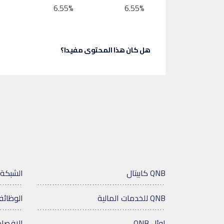
6.55%
6.55%
هل كان هذا المحتوى مفيدا؟
QNB كابيتال
الشبكة 
QNB للخدمات المالية
الوظائ
اوئل QNB
الإفصاح