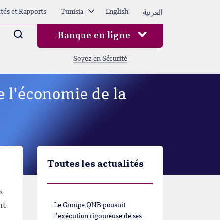
العربية
ités et Rapports
Tunisia
English
Arama
Banque en ligne
Soyez en Sécurité
e l'économie de la
Toutes les actualités
s
nt
Le Groupe QNB pousuit
l’exécution rigoureuse de ses