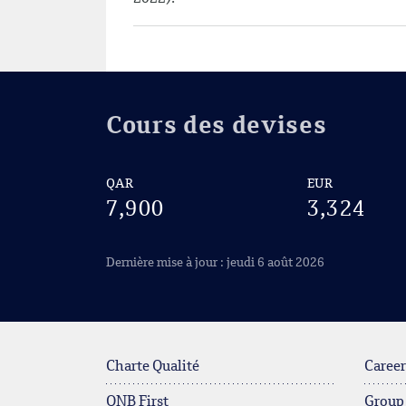
Cours des devises
QAR
EUR
7,900
3,324
Dernière mise à jour : jeudi 6 août 2026
Charte Qualité
Career
QNB First
Group