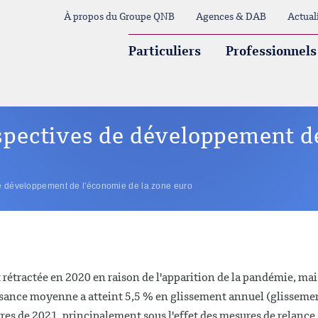
À propos du Groupe QNB
Agences & DAB
Actual
Particuliers
Professionnels
rspectives de développement d
de développement de l'économie de la zone euro
 rétractée en 2020 en raison de l'apparition de la pandémie, mai
issance moyenne a atteint 5,5 % en glissement annuel (glisseme
tres de 2021, principalement sous l'effet des mesures de relance