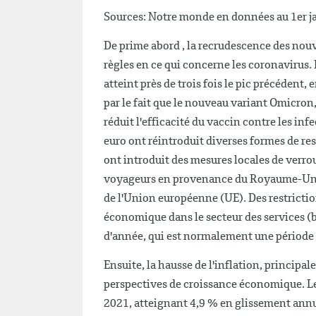
Sources: Notre monde en données au 1er j
De prime abord , la recrudescence des nou
règles en ce qui concerne les coronavirus.
atteint près de trois fois le pic précéden
par le fait que le nouveau variant Omicro
réduit l'efficacité du vaccin contre les i
euro ont réintroduit diverses formes de re
ont introduit des mesures locales de verrou
voyageurs en provenance du Royaume-Uni et 
de l'Union européenne (UE). Des restrictio
économique dans le secteur des services (ba
d'année, qui est normalement une période d
Ensuite, la hausse de l'inflation, principal
perspectives de croissance économique. L
2021, atteignant 4,9 % en glissement annue