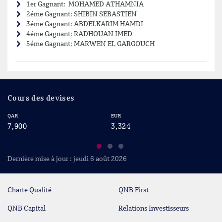
1er Gagnant: MOHAMED ATHAMNIA
2éme Gagnant: SHIBIN SEBASTIEN
3éme Gagnant: ABDELKARIM HAMDI
4éme Gagnant: RADHOUAN IMED
5éme Gagnant: MARWEN EL GARGOUCH
Cours des devises
QAR
EUR
US
7,900
3,324
2
Dernière mise à jour : jeudi 6 août 2026
Charte Qualité
QNB First
QNB Capital
Relations Investisseurs